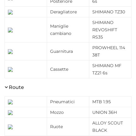
Posteriore
6s
Deragliatore
SHIMANO TZ30
SHIMANO
Maniglie
REVOSHIFT
cambiano
RS35
PROWHEEL 114
Guarnitura
38T
SHIMANO MF
Cassette
TZ21 6s
Route
Pneumatici
MTB 1.95
Mozzo
UNION 36H
ALLOY SCOUT
Ruote
BLACK