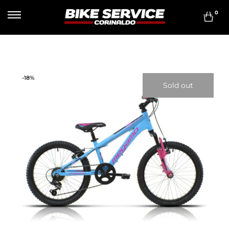
0
-18%
Sold out