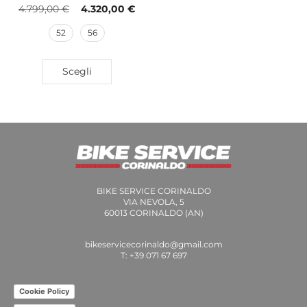
4.799,00
€
4.320,00
€
52
56
Scegli
BIKE SERVICE CORINALDO
VIA NEVOLA, 5
60013 CORINALDO (AN)
bikeservicecorinaldo@gmail.com
T: +39 071 67 697
Cookie Policy