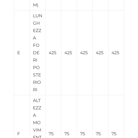
M)
LUN
GH
EZZ
A
FO
E
DE
425
425
425
425
425
RI
PO
STE
RIO
RI
ALT
EZZ
A
MO
VIM
F
75
75
75
75
75
ENT