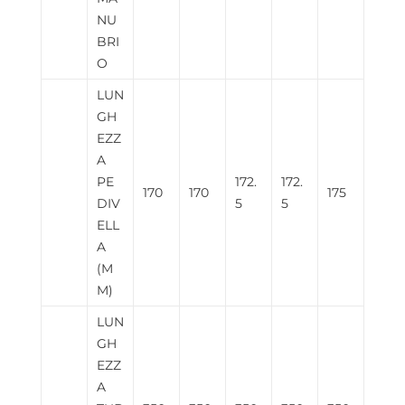
NU
BRI
O
LUN
GH
EZZ
A
PE
172.
172.
170
170
175
DIV
5
5
ELL
A
(M
M)
LUN
GH
EZZ
A