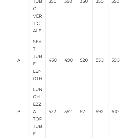
TUB
350
350
350
350
350
O
VER
TIC
ALE
SEA
T
TUB
A
450
490
520
550
590
E
LEN
GTH
LUN
GH
EZZ
B
A
532
552
571
592
610
TOP
TUB
E