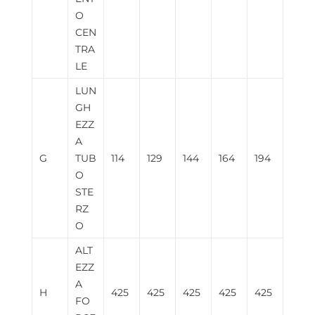
O
CEN
TRA
LE
LUN
GH
EZZ
A
G
TUB
114
129
144
164
194
O
STE
RZ
O
ALT
EZZ
A
H
425
425
425
425
425
FO