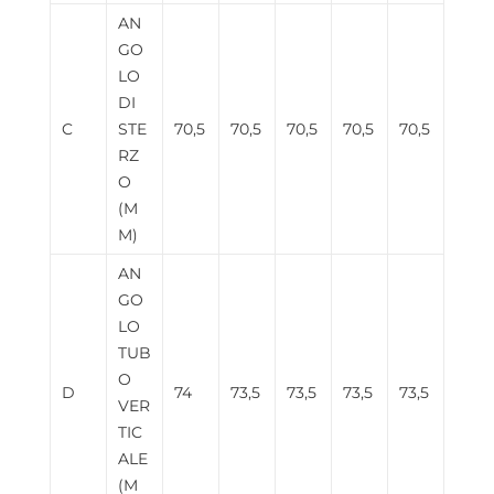
AN
GO
LO
DI
C
STE
70,5
70,5
70,5
70,5
70,5
RZ
O
(M
M)
AN
GO
LO
TUB
O
D
74
73,5
73,5
73,5
73,5
VER
TIC
ALE
(M