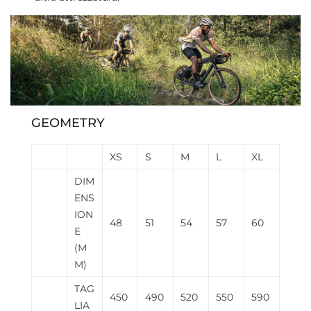
GEOMETRY
XS
S
M
L
XL
DIM
ENS
ION
48
51
54
57
60
E
(M
M)
TAG
450
490
520
550
590
LIA