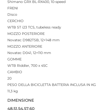
Shimano GRX BL-RX400, 10-speed
FRENI
Disco
CERCHIO
WTB ST i23 TCS, tubeless ready
MOZZO POSTERIORE
Novatec D982TSB, 12×148 mm
MOZZO ANTERIORE
Novatec D041, 12×110 mm
GOMME
WTB Riddler, 700 x 45C
CAMBIO
20
PESO DELLA BICICLETTA BATTERIA INCLUSA IN KG
11,3 kg
DIMENSIONE
48,51,54,57,60