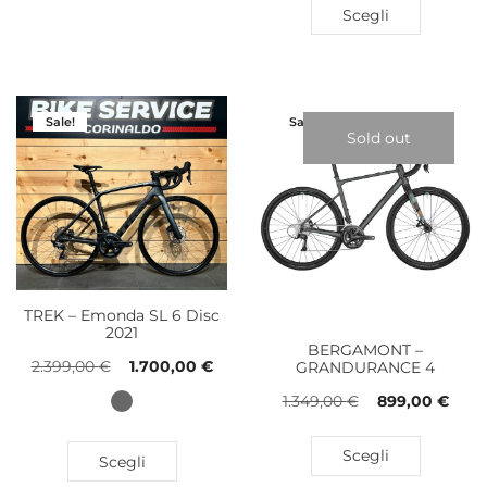
Scegli
Sale!
Sale!
Sold out
TREK – Emonda SL 6 Disc
2021
BERGAMONT –
2.399,00
€
1.700,00
€
GRANDURANCE 4
1.349,00
€
899,00
€
Scegli
Scegli