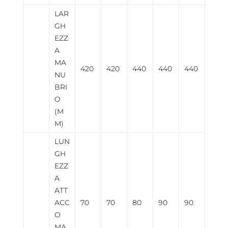
LAR
GH
EZZ
A
MA
420
420
440
440
440
NU
BRI
O
(M
M)
LUN
GH
EZZ
A
ATT
ACC
70
70
80
90
90
O
MA